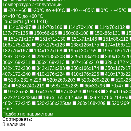
Температура эксплуатации
-20 - +60
-20°С до +40°С
-40～+85℃
0°С ~ +45°С
от -40 °С до +60 °С
Габариты (Д х Ш х В)
114x39x87
114x70x106
114x70x108
114x70x132
137x77x135
150x66x95
150x86x108
150x86x131
1
151x71x107
151x71x130
151x71x146
151x86x112
166x175x126
167x175x126
168x126x175
174x166x12
182x76x167
194x132x168
195x130x155
195x165x170
228x137x214
229x138x208
229x138x210
239x132x20
306x169x211
306x169x213
307x168x210
329 х 172 х
342x173x280
342x173x283
350x166x174
350x167x17
407x172x240
410x176x224
410x176x225
410x178x22
513 х 232 х 228
520x269x203
520x269x220
520x26
224
523x240x219
558x125x235
66x33x96
70x47
97x25x63
97x43x52
97x43x53
97x48
395x110x3
522х240х242мм
196 x 165 x 175мм
329 x 171 x 214мм
485x172x245
520х268х225мм
260х168х209
520*269
Еще
Подбор по параметрам
Сортировать:
В наличии