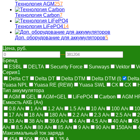
Технология AGM
257
Технология Carbon
7
Технология LiFePO4
14
Доп. оборудование для аккумуляторов
5
Цена, руб.
—
Бренд
ESBL
DELTA
Security Force
Sunways
Vektor
V
Серия
1
Delta CT
Delta DT
Delta DTM
Delta DTM (I)
Delta
Yuasa NPL
Yuasa RE (REW)
Yuasa SWL
СК
СХ
Тип аккумулятора
AGM
GEL
AGM+GEL
LiFePO4
Carbon
AGM H
Емкость АКБ (Ач)
0.8 А/ч
1 А/ч
1.2 А/ч
1.5 А/ч
10 А/ч
100 А/ч
10
17 А/ч
18 А/ч
180 А/ч
2.2 А/ч
2.3 А/ч
2.5 А/ч
2
33 А/ч
38 А/ч
39.6 А/ч
4 А/ч
4.5 А/ч
40 А/ч
45
А/ч
8.5 А/ч
80 А/ч
85 А/ч
9 А/ч
90 А/ч
150А/ч
Максимальный ток заряда
45А
50А
60А
1.35 A