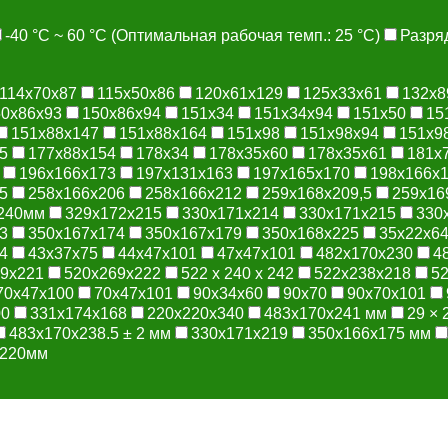
-40 °C ~ 60 °C (Оптимальная рабочая темп.: 25 °C)
Разряд
114x70x87
115x50x86
120x61x129
125x33x61
132x8
50x86x93
150x86x94
151x34
151x34x94
151x50
15
151x88x147
151x88x164
151x98
151x98x94
151x9
5
177x88x154
178x34
178x35x60
178x35x61
181x
196x166x173
197x131x163
197x165x170
198x166x
5
258x166x206
258x166x212
259x168x209,5
259x16
 240мм
329x172x215
330x171x214
330x171x215
330
3
350x167x174
350x167x179
350x168x225
35x22x6
4
43x37x75
44x47x101
47x47x101
482x170x230
4
9x221
520x269x222
522 х 240 х 242
522x238x218
5
70x47x100
70x47x101
90x34x60
90x70
90x70x101
00
331х174х168
220x220x340
483х170х241 мм
29 × 
483х170х238.5 ± 2 мм
330х171х219
350х166х175 мм
*220мм