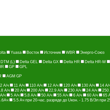
olta
Yuasa
Восток
Источник
WBR
Энерго-Союз
 DTM (L)
Delta GEL
Delta GX
Delta HR
Delta HR-W
HR
GP
GPL
R
AGM GP
2 А/ч
11 А/ч
110 А/ч
12 А/ч
120 А/ч
130 А/ч
14 А/
.8 А/ч
20 А/ч
200 А/ч
22.9 А/ч
230 А/ч
24 А/ч
250 
 А/ч
5 А/ч
5.8 А/ч
50 А/ч
55 А/ч
6 А/ч
60 А/ч
65 
4.6Ач
5.5 Aч при 20-час. разряде до Uкон. - 1.75 В/Эл при 2