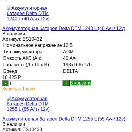
Аккумуляторная батарея Delta DTM 1240 L (40 А/ч / 12v)
В наличии
Артикул:
ES10432
Номинальное напряжение
12 В
Тип аккумулятора
AGM
Емкость АКБ (Ач)
40 А/ч
Габариты (Д х Ш х В)
198x166x170
Бренд
DELTA
18 425
Р
В корзину
-
+
Купить в 1 клик
Аккумуляторная батарея Delta DTM 1255 L (55 А/ч / 12v)
В наличии
Артикул:
ES10433