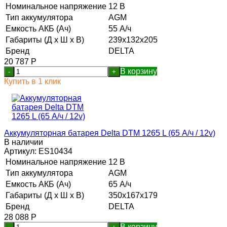
Номинальное напряжение
12 В
Тип аккумулятора
AGM
Емкость АКБ (Ач)
55 А/ч
Габариты (Д х Ш х В)
239x132x205
Бренд
DELTA
20 787
Р
В корзину
-
+
Купить в 1 клик
Аккумуляторная батарея Delta DTM 1265 L (65 А/ч / 12v)
В наличии
Артикул:
ES10434
Номинальное напряжение
12 В
Тип аккумулятора
AGM
Емкость АКБ (Ач)
65 А/ч
Габариты (Д х Ш х В)
350x167x179
Бренд
DELTA
28 088
Р
В корзину