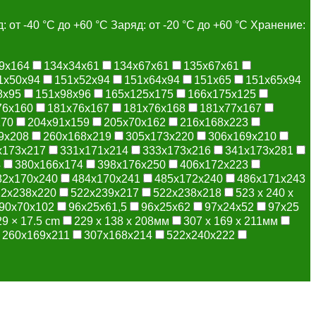
: от -40 °С до +60 °С Заряд: от -20 °С до +60 °С Хранение:
9x164
134x34x61
134x67x61
135x67x61
1x50x94
151x52x94
151x64x94
151x65
151x65x94
8x95
151x98x96
165x125x175
166x175x125
76x160
181x76x167
181x76x168
181x77x167
170
204x91x159
205x70x162
216x168x223
9x208
260x168x219
305x173x220
306x169x210
x173x217
331х171х214
333x173x216
341x173x281
4
380x166x174
398x176x250
406x172x223
82x170x240
484x170x241
485х172х240
486x171x243
22x238x220
522x239x217
522х238х218
523 х 240 х
90x70x102
96x25x61,5
96x25x62
97x24x52
97x25
29 × 17.5 cm
229 x 138 x 208мм
307 x 169 x 211мм
260х169х211
307х168х214
522х240х222