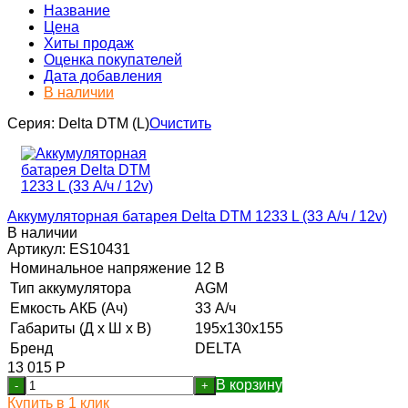
Название
Цена
Хиты продаж
Оценка покупателей
Дата добавления
В наличии
Серия:
Delta DTM (L)
Очистить
Аккумуляторная батарея Delta DTM 1233 L (33 А/ч / 12v)
В наличии
Артикул:
ES10431
Номинальное напряжение
12 В
Тип аккумулятора
AGM
Емкость АКБ (Ач)
33 А/ч
Габариты (Д х Ш х В)
195x130x155
Бренд
DELTA
13 015
Р
В корзину
-
+
Купить в 1 клик