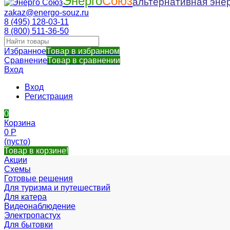
Энерго
Союз
альтернативная энер
zakaz@energo-souz.ru
8 (495) 128-03-11
8 (800) 511-36-50
Избранное
Товар в избранном
Сравнение
Товар в сравнении
Вход
Вход
Регистрация
0
Корзина
0
Р
(пусто)
Товар в корзине!
Акции
Схемы
Готовые решения
Для туризма и путешествий
Для катера
Видеонаблюдение
Электропастух
Для бытовки