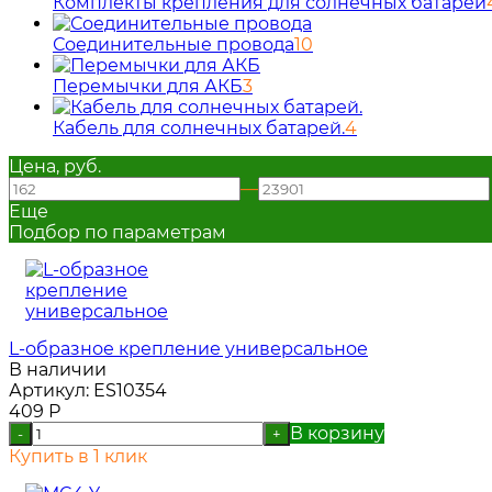
Комплекты крепления для солнечных батарей
Соединительные провода
10
Перемычки для АКБ
3
Кабель для солнечных батарей.
4
Цена, руб.
—
Еще
Подбор по параметрам
L-образное крепление универсальное
В наличии
Артикул:
ES10354
409
Р
В корзину
-
+
Купить в 1 клик