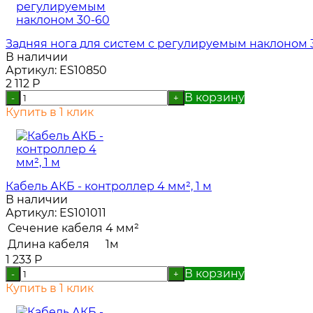
Задняя нога для систем с регулируемым наклоном 
В наличии
Артикул:
ES10850
2 112
Р
В корзину
-
+
Купить в 1 клик
Кабель АКБ - контроллер 4 мм², 1 м
В наличии
Артикул:
ES101011
Сечение кабеля
4 мм²
Длина кабеля
1м
1 233
Р
В корзину
-
+
Купить в 1 клик