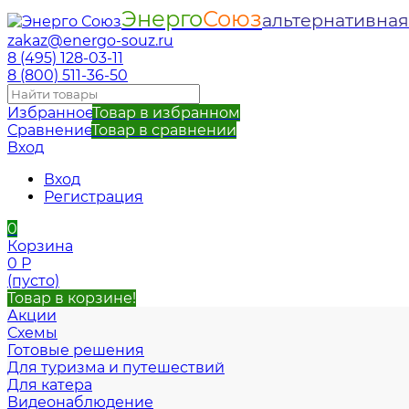
Энерго
Союз
альтернативная
zakaz@energo-souz.ru
8 (495) 128-03-11
8 (800) 511-36-50
Избранное
Товар в избранном
Сравнение
Товар в сравнении
Вход
Вход
Регистрация
0
Корзина
0
Р
(пусто)
Товар в корзине!
Акции
Схемы
Готовые решения
Для туризма и путешествий
Для катера
Видеонаблюдение