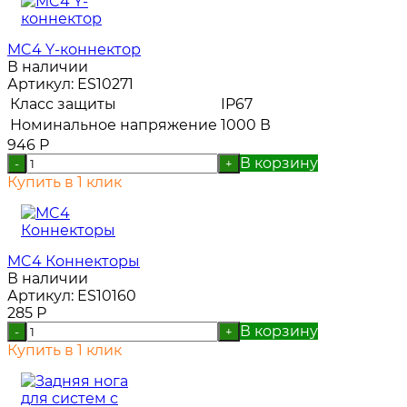
MC4 Y-коннектор
В наличии
Артикул:
ES10271
Класс защиты
IP67
Номинальное напряжение
1000 В
946
Р
В корзину
-
+
Купить в 1 клик
MC4 Коннекторы
В наличии
Артикул:
ES10160
285
Р
В корзину
-
+
Купить в 1 клик