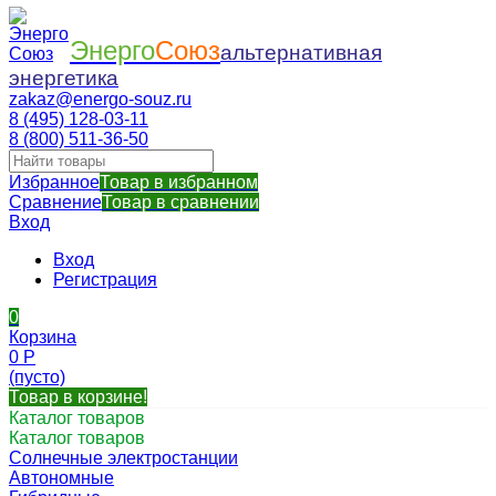
Энерго
Союз
альтернативная
энергетика
zakaz@energo-souz.ru
8 (495) 128-03-11
8 (800) 511-36-50
Избранное
Товар в избранном
Сравнение
Товар в сравнении
Вход
Вход
Регистрация
0
Корзина
0
Р
(пусто)
Товар в корзине!
Каталог товаров
Каталог товаров
Солнечные электростанции
Автономные