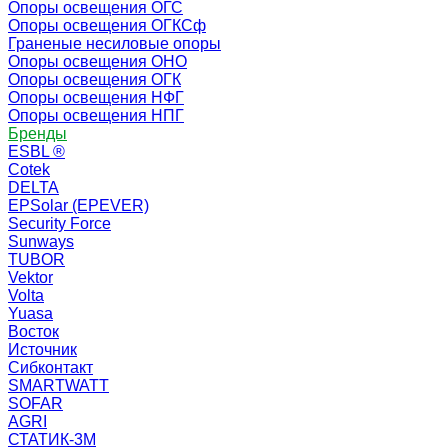
Опоры освещения ОГС
Опоры освещения ОГКСф
Граненые несиловые опоры
Опоры освещения ОНО
Опоры освещения ОГК
Опоры освещения НФГ
Опоры освещения НПГ
Бренды
ESBL ®
Cotek
DELTA
EPSolar (EPEVER)
Security Force
Sunways
TUBOR
Vektor
Volta
Yuasa
Восток
Источник
Сибконтакт
SMARTWATT
SOFAR
AGRI
СТАТИК-3М