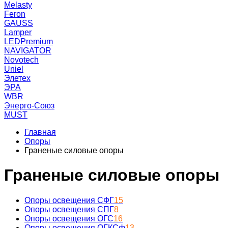
Melasty
Feron
GAUSS
Lamper
LEDPremium
NAVIGATOR
Novotech
Uniel
Элетех
ЭРА
WBR
Энерго-Союз
MUST
Главная
Опоры
Граненые силовые опоры
Граненые силовые опоры
Опоры освещения СФГ
15
Опоры освещения СПГ
8
Опоры освещения ОГС
16
Опоры освещения ОГКСф
13