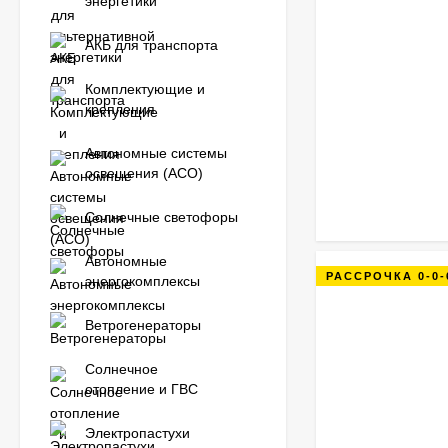
энергетики
АКБ для транспорта
Комплектующие и
крепления
Автономные системы
освещения (АСО)
Солнечные светофоры
Автономные
РАССРОЧКА 0-0-
энергокомплексы
Ветрогенераторы
Солнечное
отопление и ГВС
Электропастухи