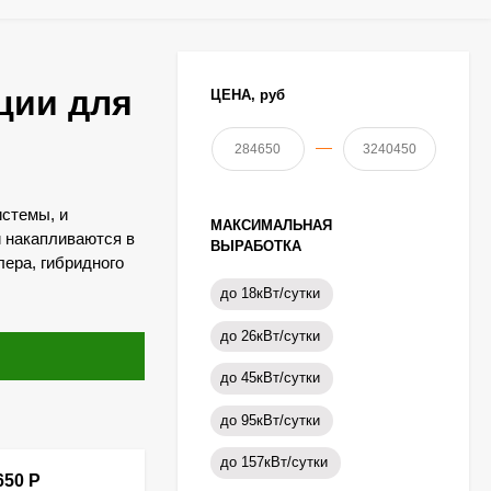
ции для
ЦЕНА,
руб
—
истемы, и
МАКСИМАЛЬНАЯ
и накапливаются в
ВЫРАБОТКА
лера, гибридного
до 18кВт/сутки
до 26кВт/сутки
до 45кВт/сутки
до 95кВт/сутки
до 157кВт/сутки
650
Р