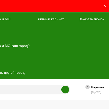
×
а и МО
Личный кабинет
Заказать звонок
а и МО ваш город?
ь другой город
Корзина
0
(пусто)