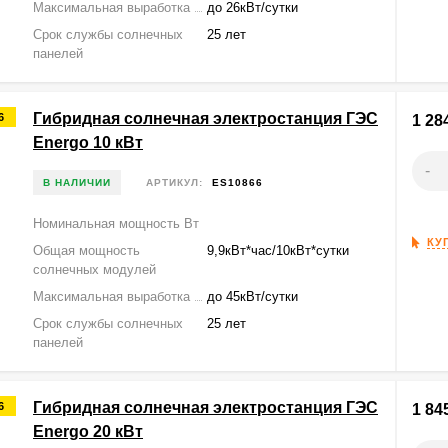
Максимальная выработка
до 26кВт/сутки
Срок службы солнечных
25 лет
панелей
Гибридная солнечная электростанция ГЭС
6
1 28
Energo 10 кВт
-
В НАЛИЧИИ
АРТИКУЛ:
ES10866
Номинальная мощность Вт
КУ
Общая мощность
9,9кВт*час/10кВт*сутки
солнечных модулей
Максимальная выработка
до 45кВт/сутки
Срок службы солнечных
25 лет
панелей
Гибридная солнечная электростанция ГЭС
6
1 84
Energo 20 кВт