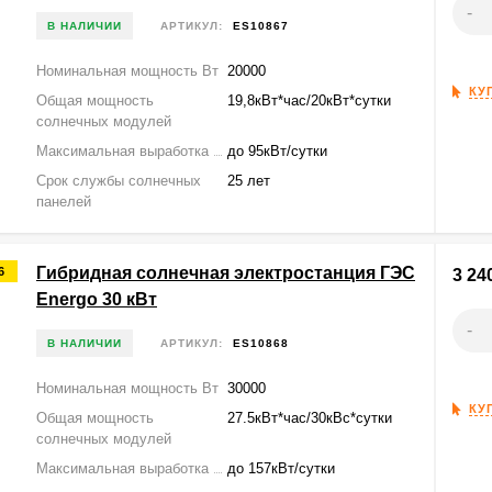
-
В НАЛИЧИИ
АРТИКУЛ:
ES10867
Номинальная мощность Вт
20000
КУ
Общая мощность
19,8кВт*час/20кВт*сутки
солнечных модулей
Максимальная выработка
до 95кВт/сутки
Срок службы солнечных
25 лет
панелей
Гибридная солнечная электростанция ГЭС
6
3 24
Energo 30 кВт
-
В НАЛИЧИИ
АРТИКУЛ:
ES10868
Номинальная мощность Вт
30000
КУ
Общая мощность
27.5кВт*час/30кВс*сутки
солнечных модулей
Максимальная выработка
до 157кВт/сутки