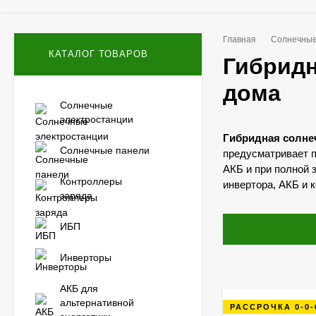
Главная
Солнечные
КАТАЛОГ ТОВАРОВ
Гибридн
дома
Солнечные
электростанции
Гибридная солне
Солнечные панели
предусматривает п
АКБ и при полной 
Контроллеры
инвертора, АКБ и 
заряда
ИБП
Инверторы
АКБ для
альтернативной
РАССРОЧКА 0-0-