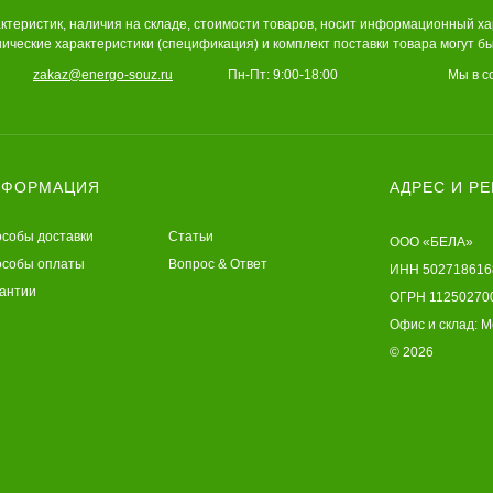
теристик, наличия на складе, стоимости товаров, носит информационный хар
ические характеристики (спецификация) и комплект поставки товара могут 
zakaz@energo-souz.ru
Пн-Пт: 9:00-18:00
Мы в с
НФОРМАЦИЯ
АДРЕС И Р
собы доставки
Статьи
ООО «БЕЛА»
собы оплаты
Вопрос & Ответ
ИНН 502718616
антии
ОГРН 11250270
Офис и склад: М
© 2026