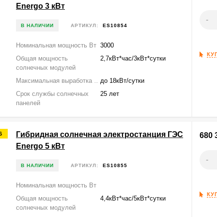
Energo 3 кВт
-
В НАЛИЧИИ
АРТИКУЛ:
ES10854
Номинальная мощность Вт
3000
КУ
Общая мощность
2,7кВт*час/3кВт*сутки
солнечных модулей
Максимальная выработка
до 18кВт/сутки
Срок службы солнечных
25 лет
панелей
Гибридная солнечная электростанция ГЭС
6
680 
Energo 5 кВт
-
В НАЛИЧИИ
АРТИКУЛ:
ES10855
Номинальная мощность Вт
КУ
Общая мощность
4,4кВт*час/5кВт*сутки
солнечных модулей