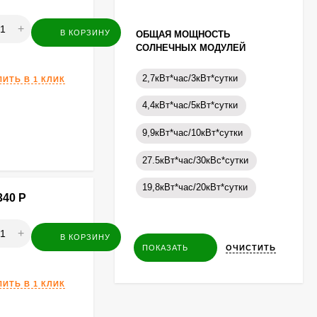
+
В КОРЗИНУ
ОБЩАЯ МОЩНОСТЬ
СОЛНЕЧНЫХ МОДУЛЕЙ
2,7кВт*час/3кВт*сутки
ПИТЬ В 1 КЛИК
4,4кВт*час/5кВт*сутки
9,9кВт*час/10кВт*сутки
27.5кВт*час/30кВс*сутки
19,8кВт*час/20кВт*сутки
340
Р
+
В КОРЗИНУ
ОЧИСТИТЬ
ПОКАЗАТЬ
ПИТЬ В 1 КЛИК