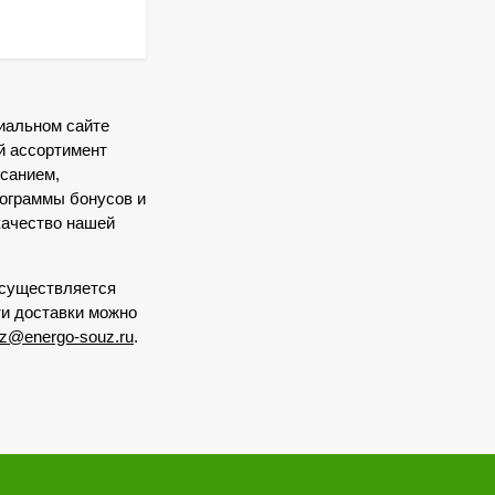
иальном сайте
й ассортимент
исанием,
рограммы бонусов и
качество нашей
осуществляется
ти доставки можно
z@energo-souz.ru
.