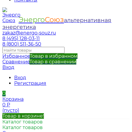
Энерго
Союз
альтернативная
энергетика
zakaz@energo-souz.ru
8 (495) 128-03-11
8 (800) 511-36-50
Избранное
Товар в избранном
Сравнение
Товар в сравнении
Вход
Вход
Регистрация
0
Корзина
0
Р
(пусто)
Товар в корзине!
Каталог товаров
Каталог товаров