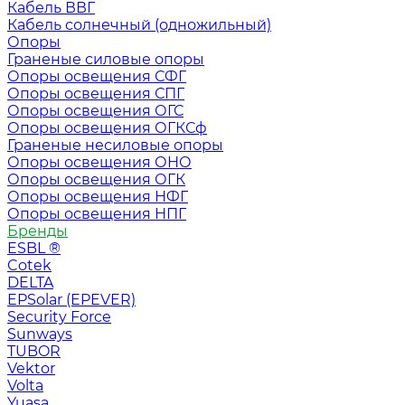
Кабель ВВГ
Кабель солнечный (одножильный)
Опоры
Граненые силовые опоры
Опоры освещения СФГ
Опоры освещения СПГ
Опоры освещения ОГС
Опоры освещения ОГКСф
Граненые несиловые опоры
Опоры освещения ОНО
Опоры освещения ОГК
Опоры освещения НФГ
Опоры освещения НПГ
Бренды
ESBL ®
Cotek
DELTA
EPSolar (EPEVER)
Security Force
Sunways
TUBOR
Vektor
Volta
Yuasa