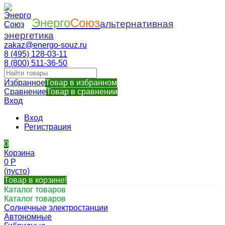
Энерго
Союз
альтернативная
энергетика
zakaz@energo-souz.ru
8 (495) 128-03-11
8 (800) 511-36-50
Избранное
Товар в избранном
Сравнение
Товар в сравнении
Вход
Вход
Регистрация
0
Корзина
0
Р
(пусто)
Товар в корзине!
Каталог товаров
Каталог товаров
Солнечные электростанции
Автономные