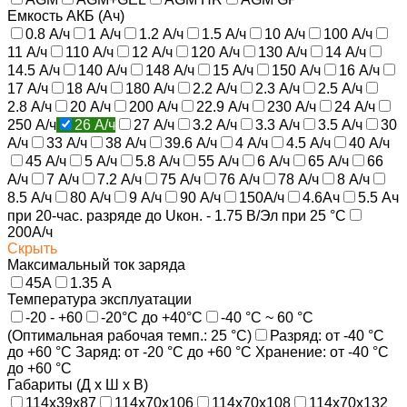
Емкость АКБ (Ач)
0.8 А/ч
1 А/ч
1.2 А/ч
1.5 А/ч
10 А/ч
100 А/ч
11 А/ч
110 А/ч
12 А/ч
120 А/ч
130 А/ч
14 А/ч
14.5 А/ч
140 А/ч
148 А/ч
15 А/ч
150 А/ч
16 А/ч
17 А/ч
18 А/ч
180 А/ч
2.2 А/ч
2.3 А/ч
2.5 А/ч
2.8 А/ч
20 А/ч
200 А/ч
22.9 А/ч
230 А/ч
24 А/ч
250 А/ч
26 А/ч
27 А/ч
3.2 А/ч
3.3 А/ч
3.5 А/ч
30
А/ч
33 А/ч
38 А/ч
39.6 А/ч
4 А/ч
4.5 А/ч
40 А/ч
45 А/ч
5 А/ч
5.8 А/ч
55 А/ч
6 А/ч
65 А/ч
66
А/ч
7 А/ч
7.2 А/ч
75 А/ч
76 А/ч
78 А/ч
8 А/ч
8.5 А/ч
80 А/ч
9 А/ч
90 А/ч
150А/ч
4.6Ач
5.5 Aч
при 20-час. разряде до Uкон. - 1.75 В/Эл при 25 °C
200А/ч
Скрыть
Максимальный ток заряда
45А
1.35 A
Температура эксплуатации
-20 - +60
-20°С до +40°С
-40 °C ~ 60 °C
(Оптимальная рабочая темп.: 25 °C)
Разряд: от -40 °С
до +60 °С Заряд: от -20 °С до +60 °С Хранение: от -40 °С
до +60 °С
Габариты (Д х Ш х В)
114x39x87
114x70x106
114x70x108
114x70x132