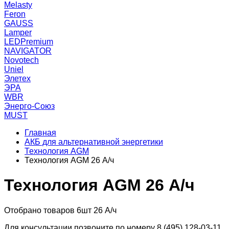
Melasty
Feron
GAUSS
Lamper
LEDPremium
NAVIGATOR
Novotech
Uniel
Элетех
ЭРА
WBR
Энерго-Союз
MUST
Главная
АКБ для альтернативной энергетики
Технология AGM
Технология AGM 26 А/ч
Технология AGM 26 А/ч
Отобрано товаров 6шт 26 А/ч
Для консультации позвоните по номеру 8 (495) 128-03-11