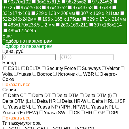
90x70x102
96x25x61,5
96x25x62
97x24x52
97x25
97x25x63
97x43x52
97x43x53
97x48
331х174х168
229 x 138 x 208мм
307 x 169 x 211мм
522х240х242мм
196 x 165 x 175мм
329 x 171 x 214мм
483х170х238.5 ± 2 мм
260х169х211
307х168х214
485x172x245
Еще
Подбор по параметрам
Подбор по параметрам
Цена, руб.
—
Бренд
ESBL
DELTA
Security Force
Sunways
Vektor
Volta
Yuasa
Восток
Источник
WBR
Энерго-
Союз
Показать все
Серия
Delta CT
Delta DT
Delta DTM
Delta DTM (I)
Delta DTM (L)
Delta HR
Delta HR-W
Delta HRL
SF
Yuasa ENL
Yuasa NP (NPH, NPW)
Yuasa NPL
Yuasa RE (REW)
Yuasa SWL
СК
HR
GP
GPL
Показать все
Тип аккумулятора
AGM
AGM+GEL
AGM HR
AGM GP