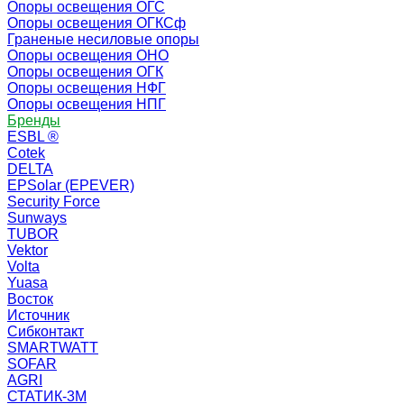
Опоры освещения ОГС
Опоры освещения ОГКСф
Граненые несиловые опоры
Опоры освещения ОНО
Опоры освещения ОГК
Опоры освещения НФГ
Опоры освещения НПГ
Бренды
ESBL ®
Cotek
DELTA
EPSolar (EPEVER)
Security Force
Sunways
TUBOR
Vektor
Volta
Yuasa
Восток
Источник
Сибконтакт
SMARTWATT
SOFAR
AGRI
СТАТИК-3М