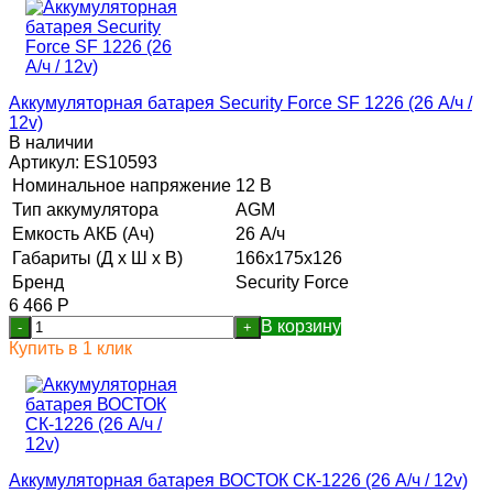
Аккумуляторная батарея Security Force SF 1226 (26 А/ч /
12v)
В наличии
Артикул:
ES10593
Номинальное напряжение
12 В
Тип аккумулятора
AGM
Емкость АКБ (Ач)
26 А/ч
Габариты (Д х Ш х В)
166x175x126
Бренд
Security Force
6 466
Р
В корзину
-
+
Купить в 1 клик
Аккумуляторная батарея ВОСТОК СК-1226 (26 А/ч / 12v)