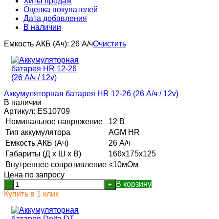
Хиты продаж
Оценка покупателей
Дата добавления
В наличии
Емкость АКБ (Ач):
26 А/ч
Очистить
Аккумуляторная батарея HR 12-26 (26 А/ч / 12v)
В наличии
Артикул:
ES10709
Номинальное напряжение
12 В
Тип аккумулятора
AGM HR
Емкость АКБ (Ач)
26 А/ч
Габариты (Д х Ш х В)
166x175x125
Внутреннее сопротивление
≤10мОм
Цена по запросу
В корзину
-
+
Купить в 1 клик