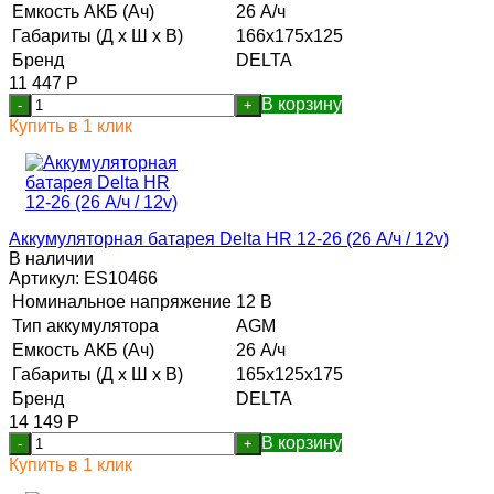
Емкость АКБ (Ач)
26 А/ч
Габариты (Д х Ш х В)
166x175x125
Бренд
DELTA
11 447
Р
В корзину
-
+
Купить в 1 клик
Аккумуляторная батарея Delta HR 12-26 (26 А/ч / 12v)
В наличии
Артикул:
ES10466
Номинальное напряжение
12 В
Тип аккумулятора
AGM
Емкость АКБ (Ач)
26 А/ч
Габариты (Д х Ш х В)
165x125x175
Бренд
DELTA
14 149
Р
В корзину
-
+
Купить в 1 клик