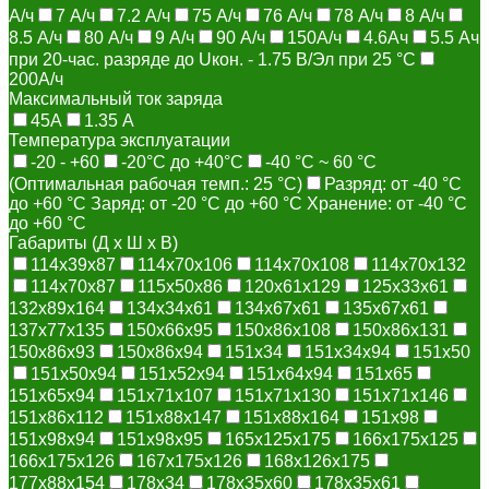
А/ч
7 А/ч
7.2 А/ч
75 А/ч
76 А/ч
78 А/ч
8 А/ч
8.5 А/ч
80 А/ч
9 А/ч
90 А/ч
150А/ч
4.6Ач
5.5 Aч
при 20-час. разряде до Uкон. - 1.75 В/Эл при 25 °C
200А/ч
Максимальный ток заряда
45А
1.35 A
Температура эксплуатации
-20 - +60
-20°С до +40°С
-40 °C ~ 60 °C
(Оптимальная рабочая темп.: 25 °C)
Разряд: от -40 °С
до +60 °С Заряд: от -20 °С до +60 °С Хранение: от -40 °С
до +60 °С
Габариты (Д х Ш х В)
114x39x87
114x70x106
114x70x108
114x70x132
114x70x87
115x50x86
120x61x129
125x33x61
132x89x164
134x34x61
134x67x61
135x67x61
137x77x135
150x66x95
150x86x108
150x86x131
150x86x93
150x86x94
151x34
151x34x94
151x50
151x50x94
151x52x94
151x64x94
151x65
151x65x94
151x71x107
151x71x130
151x71x146
151x86x112
151x88x147
151x88x164
151x98
151x98x94
151x98x95
165x125x175
166x175x125
166x175x126
167x175x126
168x126x175
177x88x154
178x34
178x35x60
178x35x61