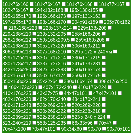
181x76x160
181x76x167
181x76x168
181x77x167
182x76x167
194x132x168
195x130x155
195x165x170
196x166x173
197x131x163
197x165x170
198x166x170
204x91x159
205x70x162
216x168x223
228x137x214
229x138x208
229x138x210
239x132x205
258x166x206
258x166x212
259x168x209,5
259x169x208
260x168x219
305x173x220
306x169x211
306x169x213
307x168x210
329 х 172 х 240мм
329x172x215
330x171x214
330x171x215
330x173x217
333x173x216
341x173x281
342x173x280
342x173x283
350x166x174
350x167x173
350x167x174
350x167x179
350x168x225
35x22x64
380x166x174
398x176x250
406x172x223
407x172x240
410x176x224
410x176x225
43x37x75
44x47x101
47x47x101
482x170x230
482x170x240
484x170x241
486x171x243
520x269x203
520x269x220
520x269x221
520x269x222
522x238x218
522x239x217
522х238х218
523 х 240 х 224
523x240x219
558x125x235
66x33x96
70x47
70x47x100
70x47x101
90x34x60
90x70
90x70x101