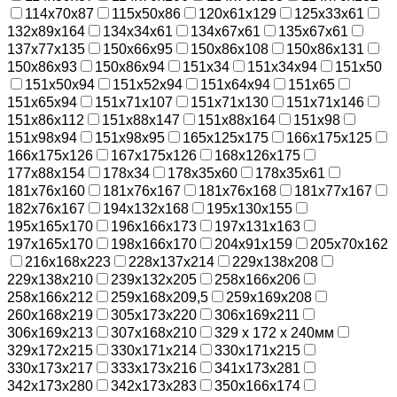
114x70x87
115x50x86
120x61x129
125x33x61
132x89x164
134x34x61
134x67x61
135x67x61
137x77x135
150x66x95
150x86x108
150x86x131
150x86x93
150x86x94
151x34
151x34x94
151x50
151x50x94
151x52x94
151x64x94
151x65
151x65x94
151x71x107
151x71x130
151x71x146
151x86x112
151x88x147
151x88x164
151x98
151x98x94
151x98x95
165x125x175
166x175x125
166x175x126
167x175x126
168x126x175
177x88x154
178x34
178x35x60
178x35x61
181x76x160
181x76x167
181x76x168
181x77x167
182x76x167
194x132x168
195x130x155
195x165x170
196x166x173
197x131x163
197x165x170
198x166x170
204x91x159
205x70x162
216x168x223
228x137x214
229x138x208
229x138x210
239x132x205
258x166x206
258x166x212
259x168x209,5
259x169x208
260x168x219
305x173x220
306x169x211
306x169x213
307x168x210
329 х 172 х 240мм
329x172x215
330x171x214
330x171x215
330x173x217
333x173x216
341x173x281
342x173x280
342x173x283
350x166x174