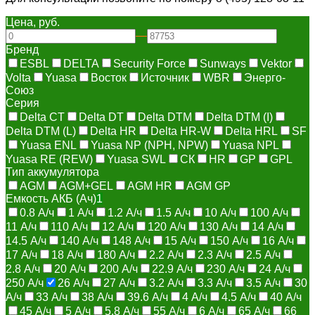
Цена, руб.
—
Бренд
ESBL
DELTA
Security Force
Sunways
Vektor
Volta
Yuasa
Восток
Источник
WBR
Энерго-
Союз
Серия
Delta CT
Delta DT
Delta DTM
Delta DTM (I)
Delta DTM (L)
Delta HR
Delta HR-W
Delta HRL
SF
Yuasa ENL
Yuasa NP (NPH, NPW)
Yuasa NPL
Yuasa RE (REW)
Yuasa SWL
СК
HR
GP
GPL
Тип аккумулятора
AGM
AGM+GEL
AGM HR
AGM GP
Емкость АКБ (Ач)
1
0.8 А/ч
1 А/ч
1.2 А/ч
1.5 А/ч
10 А/ч
100 А/ч
11 А/ч
110 А/ч
12 А/ч
120 А/ч
130 А/ч
14 А/ч
14.5 А/ч
140 А/ч
148 А/ч
15 А/ч
150 А/ч
16 А/ч
17 А/ч
18 А/ч
180 А/ч
2.2 А/ч
2.3 А/ч
2.5 А/ч
2.8 А/ч
20 А/ч
200 А/ч
22.9 А/ч
230 А/ч
24 А/ч
250 А/ч
26 А/ч
27 А/ч
3.2 А/ч
3.3 А/ч
3.5 А/ч
30
А/ч
33 А/ч
38 А/ч
39.6 А/ч
4 А/ч
4.5 А/ч
40 А/ч
45 А/ч
5 А/ч
5.8 А/ч
55 А/ч
6 А/ч
65 А/ч
66