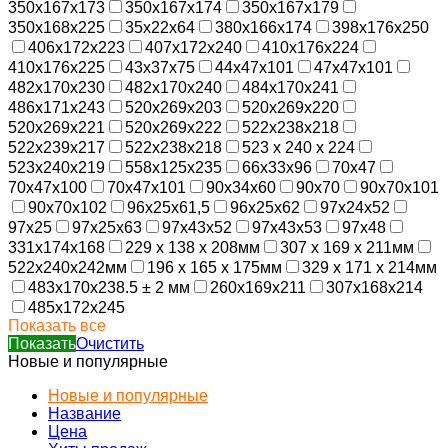
350x167x173
350x167x174
350x167x179
350x168x225
35x22x64
380x166x174
398x176x250
406x172x223
407x172x240
410x176x224
410x176x225
43x37x75
44x47x101
47x47x101
482x170x230
482x170x240
484x170x241
486x171x243
520x269x203
520x269x220
520x269x221
520x269x222
522x238x218
522x239x217
522х238х218
523 х 240 х 224
523x240x219
558x125x235
66x33x96
70x47
70x47x100
70x47x101
90x34x60
90x70
90x70x101
90x70x102
96x25x61,5
96x25x62
97x24x52
97x25
97x25x63
97x43x52
97x43x53
97x48
331х174х168
229 x 138 x 208мм
307 x 169 x 211мм
522х240х242мм
196 x 165 x 175мм
329 x 171 x 214мм
483х170х238.5 ± 2 мм
260х169х211
307х168х214
485x172x245
Показать все
Показать
Очистить
Новые и популярные
Новые и популярные
Название
Цена