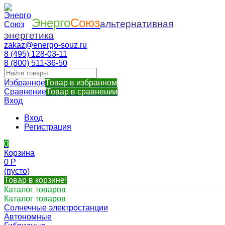
Энерго
Союз
альтернативная
энергетика
zakaz@energo-souz.ru
8 (495) 128-03-11
8 (800) 511-36-50
Избранное
Товар в избранном
Сравнение
Товар в сравнении
Вход
Вход
Регистрация
0
Корзина
0
Р
(пусто)
Товар в корзине!
Каталог товаров
Каталог товаров
Солнечные электростанции
Автономные