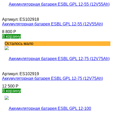
Артикул:
ES102918
Аккумуляторная батарея ESBL GPL 12-55 (12V55Ah)
8 800
Р
В корзину
Осталось мало
Артикул:
ES102919
Аккумуляторная батарея ESBL GPL 12-75 (12V75Ah)
12 500
Р
В корзину