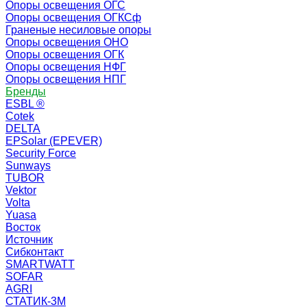
Опоры освещения ОГС
Опоры освещения ОГКСф
Граненые несиловые опоры
Опоры освещения ОНО
Опоры освещения ОГК
Опоры освещения НФГ
Опоры освещения НПГ
Бренды
ESBL ®
Cotek
DELTA
EPSolar (EPEVER)
Security Force
Sunways
TUBOR
Vektor
Volta
Yuasa
Восток
Источник
Сибконтакт
SMARTWATT
SOFAR
AGRI
СТАТИК-3М