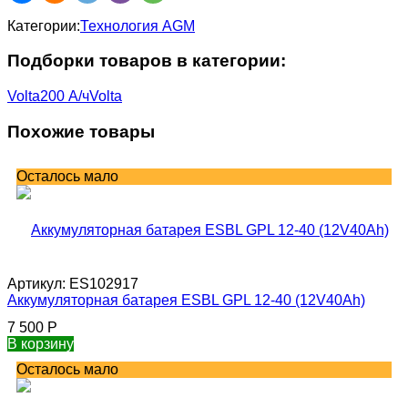
Категории:
Технология AGM
Подборки товаров в категории:
Volta
200 А/ч
Volta
Похожие товары
Осталось мало
Артикул:
ES102917
Аккумуляторная батарея ESBL GPL 12-40 (12V40Ah)
7 500
Р
В корзину
Осталось мало