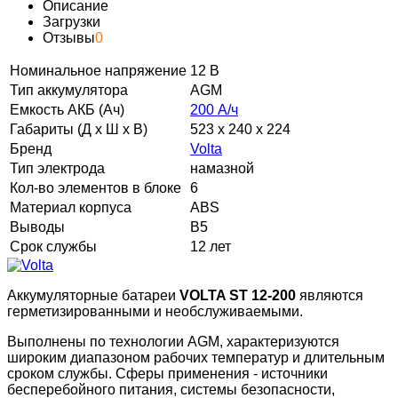
Описание
Загрузки
Отзывы
0
Номинальное напряжение
12 В
Тип аккумулятора
AGM
Емкость АКБ (Ач)
200 А/ч
Габариты (Д х Ш х В)
523 х 240 х 224
Бренд
Volta
Тип электрода
намазной
Кол-во элементов в блоке
6
Материал корпуса
ABS
Выводы
B5
Срок службы
12 лет
Аккумуляторные батареи
VOLTA ST 12-200
являются
герметизированными и необслуживаемыми.
Выполнены по технологии AGM, характеризуются
широким диапазоном рабочих температур и длительным
сроком службы. Сферы применения - источники
бесперебойного питания, системы безопасности,