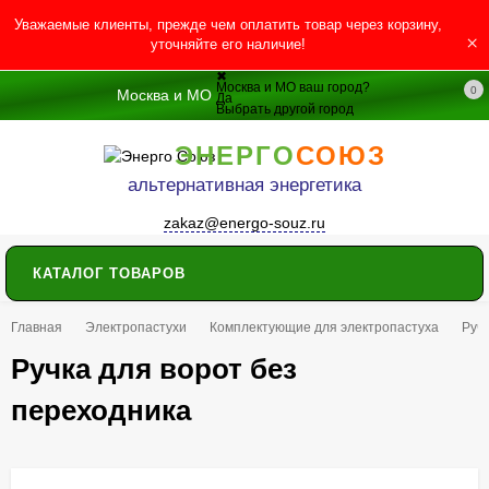
Уважаемые клиенты, прежде чем оплатить товар через корзину,
×
уточняйте его наличие!
✖
Москва и МО ваш город?
0
Москва и МО
Да
Выбрать другой город
ЭНЕРГО
СОЮЗ
альтернативная энергетика
zakaz@energo-souz.ru
КАТАЛОГ ТОВАРОВ
Главная
Электропастухи
Комплектующие для электропастуха
Ручк
Ручка для ворот без
переходника