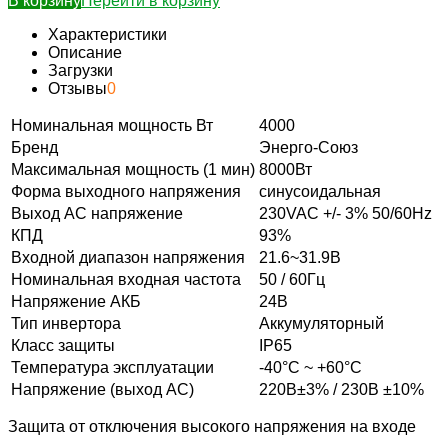
В корзину
Перейти в корзину
Характеристики
Описание
Загрузки
Отзывы
0
Номинальная мощность Вт
4000
Бренд
Энерго-Союз
Максимальная мощность (1 мин)
8000Вт
Форма выходного напряжения
синусоидальная
Выход АС напряжение
230VAC +/- 3% 50/60Hz
КПД
93%
Входной диапазон напряжения
21.6~31.9В
Номинальная входная частота
50 / 60Гц
Напряжение АКБ
24В
Тип инвертора
Аккумуляторный
Класс защиты
IP65
Температура эксплуатации
-40°C ~ +60°C
Напряжение (выход АС)
220В±3% / 230В ±10%
Защита от отключения высокого напряжения на входе