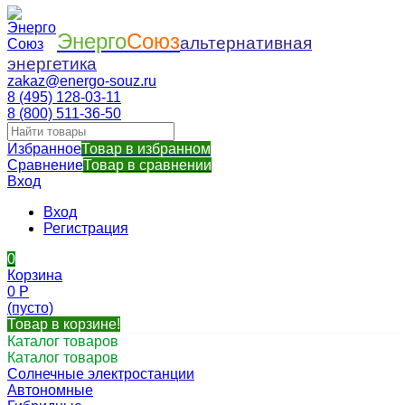
Энерго
Союз
альтернативная
энергетика
zakaz@energo-souz.ru
8 (495) 128-03-11
8 (800) 511-36-50
Избранное
Товар в избранном
Сравнение
Товар в сравнении
Вход
Вход
Регистрация
0
Корзина
0
Р
(пусто)
Товар в корзине!
Каталог товаров
Каталог товаров
Солнечные электростанции
Автономные