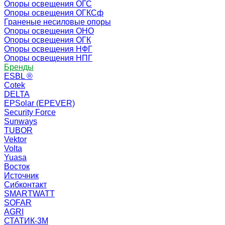
Опоры освещения ОГС
Опоры освещения ОГКСф
Граненые несиловые опоры
Опоры освещения ОНО
Опоры освещения ОГК
Опоры освещения НФГ
Опоры освещения НПГ
Бренды
ESBL ®
Cotek
DELTA
EPSolar (EPEVER)
Security Force
Sunways
TUBOR
Vektor
Volta
Yuasa
Восток
Источник
Сибконтакт
SMARTWATT
SOFAR
AGRI
СТАТИК-3М