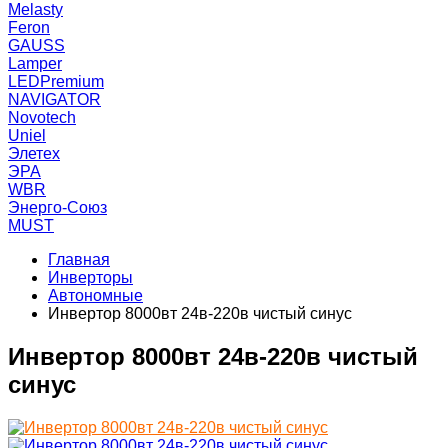
Melasty
Feron
GAUSS
Lamper
LEDPremium
NAVIGATOR
Novotech
Uniel
Элетех
ЭРА
WBR
Энерго-Союз
MUST
Главная
Инверторы
Автономные
Инвертор 8000вт 24в-220в чистый синус
Инвертор 8000вт 24в-220в чистый
синус