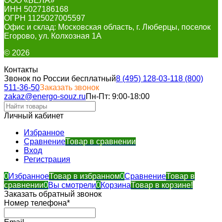
ООО «БЕЛА»
ИНН 5027186168
ОГРН 1125027005597
Офис и склад: Московская область, г. Люберцы, поселок
Егорово, ул. Колхозная 1А
© 2026
Контакты
Звонок по России бесплатный
8 (495) 128-03-11
8 (800)
511-36-50
Заказать звонок
zakaz@energo-souz.ru
Пн-Пт: 9:00-18:00
Личный кабинет
Избранное
Сравнение
Товар в сравнении
Вход
Регистрация
0
Избранное
Товар в избранном
0
Сравнение
Товар в
сравнении
0
Вы смотрели
0
Корзина
Товар в корзине!
Заказать обратный звонок
Номер телефона*