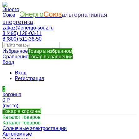
Энерго
Союз
альтернативная
энергетика
zakaz@energo-souz.ru
8 (495) 128-03-11
8 (800) 511-36-50
Избранное
Товар в избранном
Сравнение
Товар в сравнении
Вход
Вход
Регистрация
0
Корзина
0
Р
(пусто)
Товар в корзине!
Каталог товаров
Каталог товаров
Солнечные электростанции
Автономные