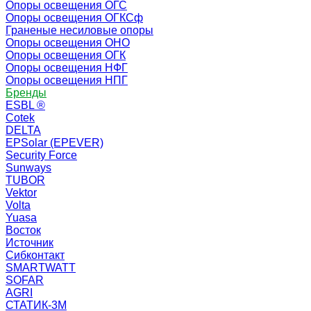
Опоры освещения ОГС
Опоры освещения ОГКСф
Граненые несиловые опоры
Опоры освещения ОНО
Опоры освещения ОГК
Опоры освещения НФГ
Опоры освещения НПГ
Бренды
ESBL ®
Cotek
DELTA
EPSolar (EPEVER)
Security Force
Sunways
TUBOR
Vektor
Volta
Yuasa
Восток
Источник
Сибконтакт
SMARTWATT
SOFAR
AGRI
СТАТИК-3М