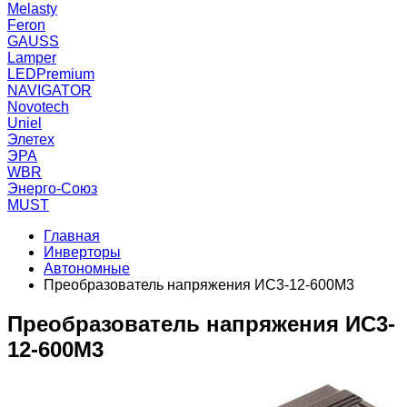
Melasty
Feron
GAUSS
Lamper
LEDPremium
NAVIGATOR
Novotech
Uniel
Элетех
ЭРА
WBR
Энерго-Союз
MUST
Главная
Инверторы
Автономные
Преобразователь напряжения ИС3-12-600М3
Преобразователь напряжения ИС3-
12-600М3