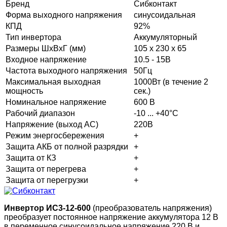
Бренд
Сибконтакт
Форма выходного напряжения
синусоидальная
КПД
92%
Тип инвертора
Аккумуляторный
Размеры ШхВхГ (мм)
105 х 230 х 65
Входное напряжение
10.5 - 15В
Частота выходного напряжения
50Гц
Максимальная выходная
1000Вт (в течение 2
мощность
сек.)
Номинальное напряжение
600 В
Рабочий диапазон
-10 ... +40°С
Напряжение (выход АС)
220В
Режим энергосбережения
+
Защита АКБ от полной разрядки
+
Защита от КЗ
+
Защита от перегрева
+
Защита от перегрузки
+
Инвертор ИС3-12-600
(преобразователь напряжения)
преобразует постоянное напряжение аккумулятора 12 В
в переменное синусоидальное напряжение 220 В и