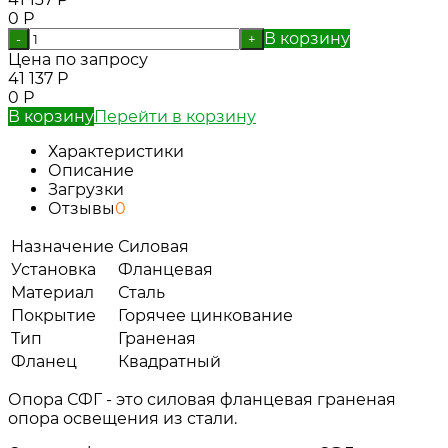
0
Р
В корзину
-
+
Цена по запросу
41 137
Р
0
Р
В корзину
Перейти в корзину
Характеристики
Описание
Загрузки
Отзывы
0
Назначение
Силовая
Установка
Фланцевая
Материал
Сталь
Покрытие
Горячее цинкование
Тип
Граненая
Фланец
Квадратный
Опора СФГ - это силовая фланцевая граненая
опора освещения из стали.