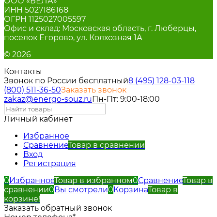
ООО «БЕЛА»
ИНН 5027186168
ОГРН 1125027005597
Офис и склад: Московская область, г. Люберцы,
поселок Егорово, ул. Колхозная 1А
© 2026
Контакты
Звонок по России бесплатный
8 (495) 128-03-11
8
(800) 511-36-50
Заказать звонок
zakaz@energo-souz.ru
Пн-Пт: 9:00-18:00
Личный кабинет
Избранное
Сравнение
Товар в сравнении
Вход
Регистрация
0
Избранное
Товар в избранном
0
Сравнение
Товар в
сравнении
0
Вы смотрели
0
Корзина
Товар в
корзине!
Заказать обратный звонок