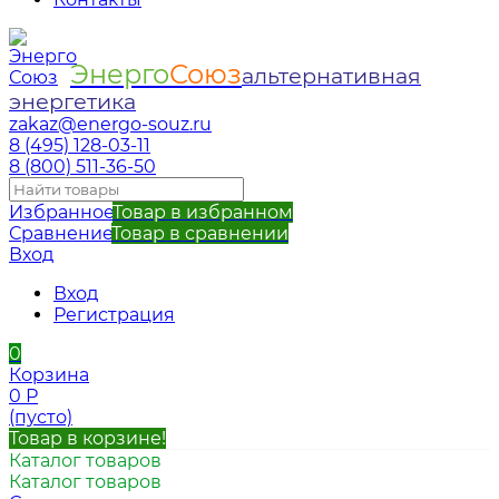
Энерго
Союз
альтернативная
энергетика
zakaz@energo-souz.ru
8 (495) 128-03-11
8 (800) 511-36-50
Избранное
Товар в избранном
Сравнение
Товар в сравнении
Вход
Вход
Регистрация
0
Корзина
0
Р
(пусто)
Товар в корзине!
Каталог товаров
Каталог товаров