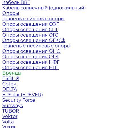
Кабель ВВГ
Кабель солнечный (одножильный)
Опоры
Граненые силовые опоры
Опоры освещения СФГ
Опоры освещения СПГ
Опоры освещения ОГС
Опоры освещения ОГКСф
Граненые несиловые опоры
Опоры освещения ОНО
Опоры освещения ОГК
Опоры освещения НФГ
Опоры освещения НПГ
Бренды
ESBL ®
Cotek
DELTA
EPSolar (EPEVER)
Security Force
Sunways
TUBOR
Vektor
Volta
Yuasa