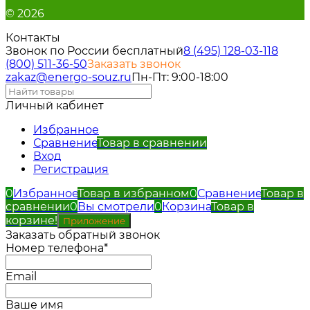
© 2026
Контакты
Звонок по России бесплатный
8 (495) 128-03-11
8
(800) 511-36-50
Заказать звонок
zakaz@energo-souz.ru
Пн-Пт: 9:00-18:00
Личный кабинет
Избранное
Сравнение
Товар в сравнении
Вход
Регистрация
0
Избранное
Товар в избранном
0
Сравнение
Товар в
сравнении
0
Вы смотрели
0
Корзина
Товар в
корзине!
Приложение
Заказать обратный звонок
Номер телефона*
Email
Ваше имя