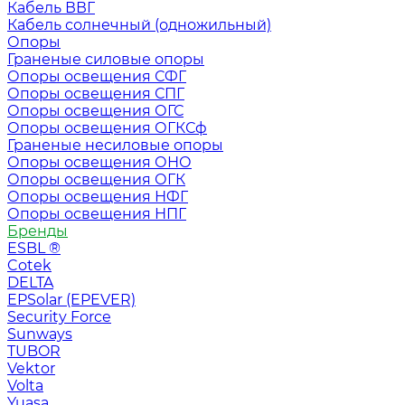
Кабель ВВГ
Кабель солнечный (одножильный)
Опоры
Граненые силовые опоры
Опоры освещения СФГ
Опоры освещения СПГ
Опоры освещения ОГС
Опоры освещения ОГКСф
Граненые несиловые опоры
Опоры освещения ОНО
Опоры освещения ОГК
Опоры освещения НФГ
Опоры освещения НПГ
Бренды
ESBL ®
Cotek
DELTA
EPSolar (EPEVER)
Security Force
Sunways
TUBOR
Vektor
Volta
Yuasa