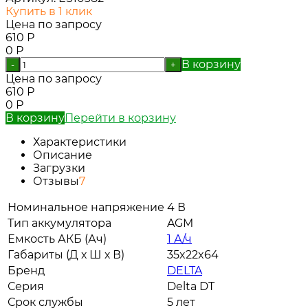
Купить в 1 клик
Цена по запросу
610
Р
0
Р
В корзину
-
+
Цена по запросу
610
Р
0
Р
В корзину
Перейти в корзину
Характеристики
Описание
Загрузки
Отзывы
7
Номинальное напряжение
4 В
Тип аккумулятора
AGM
Емкость АКБ (Ач)
1 А/ч
Габариты (Д х Ш х В)
35x22x64
Бренд
DELTA
Серия
Delta DT
Срок службы
5 лет