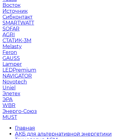
Восток
Источник
Сибконтакт
SMARTWATT
SOFAR
AGRI
СТАТИК-3М
Melasty
Feron
GAUSS
Lamper
LEDPremium
NAVIGATOR
Novotech
Uniel
Элетех
ЭРА
WBR
Энерго-Союз
MUST
Главная
АКБ для альтернативной энергетики