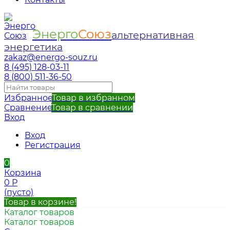
Энерго
Союз
альтернативная
энергетика
zakaz@energo-souz.ru
8 (495) 128-03-11
8 (800) 511-36-50
Избранное
Товар в избранном
Сравнение
Товар в сравнении
Вход
Вход
Регистрация
0
Корзина
0
Р
(пусто)
Товар в корзине!
Каталог товаров
Каталог товаров