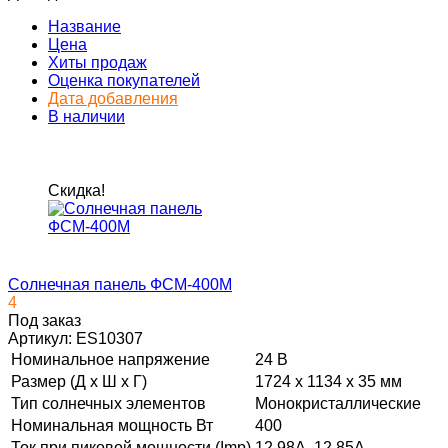
Название
Цена
Хиты продаж
Оценка покупателей
Дата добавления
В наличии
Скидка!
Солнечная панель ФСМ-400М
4
Под заказ
Артикул:
ES10307
Номинальное напряжение
24 В
Размер (Д х Ш х Г)
1724 x 1134 x 35 мм
Тип солнечных элементов
Монокристаллические
Номинальная мощность Вт
400
Ток при пиковой мощности (Imp)
12.98А, 12,85А