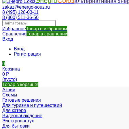
Энерго
Союз
альтернативная энер
zakaz@energo-souz.ru
8 (495) 128-03-11
8 (800) 511-36-50
Избранное
Товар в избранном
Сравнение
Товар в сравнении
Вход
Вход
Регистрация
0
Корзина
0
Р
(пусто)
Товар в корзине!
Акции
Схемы
Готовые решения
Для туризма и путешествий
Для катера
Видеонаблюдение
Электропастух
Для бытовки