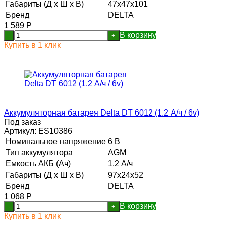
Габариты (Д х Ш х В)
47x47x101
Бренд
DELTA
1 589
Р
В корзину
-
+
Купить в 1 клик
Аккумуляторная батарея Delta DT 6012 (1.2 А/ч / 6v)
Под заказ
Артикул:
ES10386
Номинальное напряжение
6 В
Тип аккумулятора
AGM
Емкость АКБ (Ач)
1.2 А/ч
Габариты (Д х Ш х В)
97x24x52
Бренд
DELTA
1 068
Р
В корзину
-
+
Купить в 1 клик