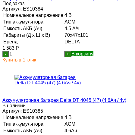
Под заказ
Артикул:
ES10384
Номинальное напряжение
4 В
Тип аккумулятора
AGM
Емкость АКБ (Ач)
4.5 А/ч
Габариты (Д х Ш х В)
70x47x101
Бренд
DELTA
1 583
Р
В корзину
-
+
Купить в 1 клик
Аккумуляторная батарея Delta DT 4045 (47) (4.6Ач / 4v)
В наличии
Артикул:
ES10385
Номинальное напряжение
4 В
Тип аккумулятора
AGM
Емкость АКБ (Ач)
4.6Ач