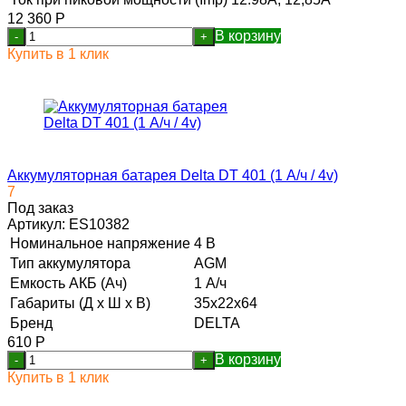
12 360
Р
В корзину
-
+
Купить в 1 клик
Аккумуляторная батарея Delta DT 401 (1 А/ч / 4v)
7
Под заказ
Артикул:
ES10382
Номинальное напряжение
4 В
Тип аккумулятора
AGM
Емкость АКБ (Ач)
1 А/ч
Габариты (Д х Ш х В)
35x22x64
Бренд
DELTA
610
Р
В корзину
-
+
Купить в 1 клик