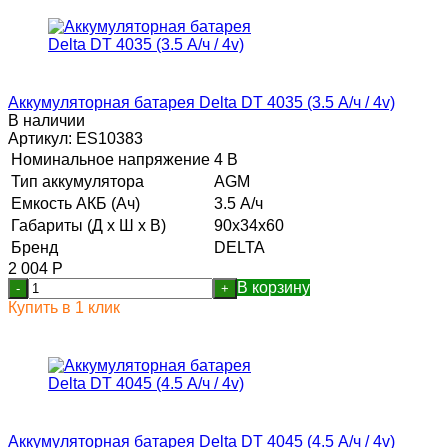
Аккумуляторная батарея Delta DT 4035 (3.5 А/ч / 4v)
В наличии
Артикул:
ES10383
Номинальное напряжение
4 В
Тип аккумулятора
AGM
Емкость АКБ (Ач)
3.5 А/ч
Габариты (Д х Ш х В)
90x34x60
Бренд
DELTA
2 004
Р
В корзину
-
+
Купить в 1 клик
Аккумуляторная батарея Delta DT 4045 (4.5 А/ч / 4v)