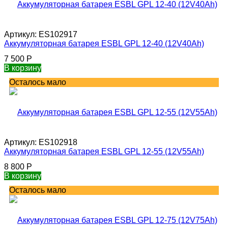
Артикул:
ES102917
Аккумуляторная батарея ESBL GPL 12-40 (12V40Ah)
7 500
Р
В корзину
Осталось мало
Артикул:
ES102918
Аккумуляторная батарея ESBL GPL 12-55 (12V55Ah)
8 800
Р
В корзину
Осталось мало