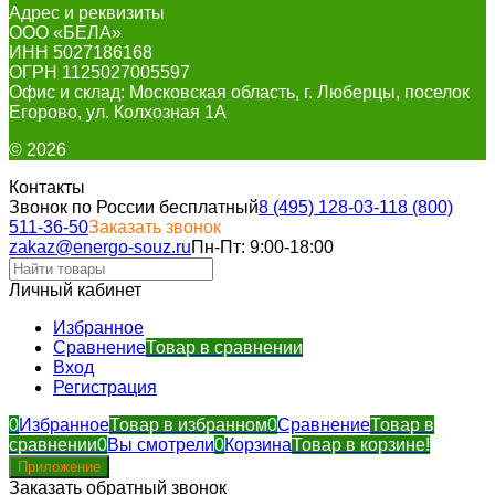
Адрес и реквизиты
ООО «БЕЛА»
ИНН 5027186168
ОГРН 1125027005597
Офис и склад: Московская область, г. Люберцы, поселок
Егорово, ул. Колхозная 1А
© 2026
Контакты
Звонок по России бесплатный
8 (495) 128-03-11
8 (800)
511-36-50
Заказать звонок
zakaz@energo-souz.ru
Пн-Пт: 9:00-18:00
Личный кабинет
Избранное
Сравнение
Товар в сравнении
Вход
Регистрация
0
Избранное
Товар в избранном
0
Сравнение
Товар в
сравнении
0
Вы смотрели
0
Корзина
Товар в корзине!
Приложение
Заказать обратный звонок