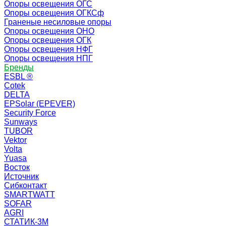
Опоры освещения ОГС
Опоры освещения ОГКСф
Граненые несиловые опоры
Опоры освещения ОНО
Опоры освещения ОГК
Опоры освещения НФГ
Опоры освещения НПГ
Бренды
ESBL ®
Cotek
DELTA
EPSolar (EPEVER)
Security Force
Sunways
TUBOR
Vektor
Volta
Yuasa
Восток
Источник
Сибконтакт
SMARTWATT
SOFAR
AGRI
СТАТИК-3М