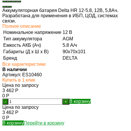
Аккумуляторная батарея Delta HR 12-5.8, 12В, 5,8Ач.
Разработана для применения в ИБП, ЦОД, системах
связи.
Полное описание
Номинальное напряжение
12 В
Тип аккумулятора
AGM
Емкость АКБ (Ач)
5.8 А/ч
Габариты (Д х Ш х В)
90x70x101
Бренд
DELTA
Все характеристики
В наличии
Артикул:
ES10460
Купить в 1 клик
Цена по запросу
3 462
Р
0
Р
В корзину
-
+
Цена по запросу
3 462
Р
0
Р
В корзину
Перейти в корзину