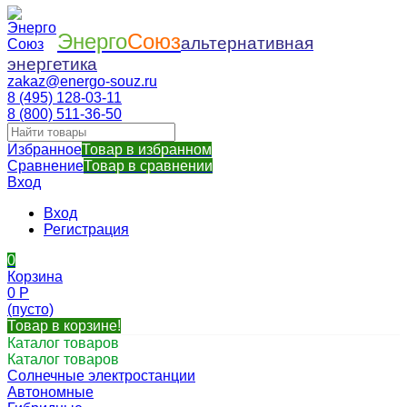
Энерго
Союз
альтернативная
энергетика
zakaz@energo-souz.ru
8 (495) 128-03-11
8 (800) 511-36-50
Избранное
Товар в избранном
Сравнение
Товар в сравнении
Вход
Вход
Регистрация
0
Корзина
0
Р
(пусто)
Товар в корзине!
Каталог товаров
Каталог товаров
Солнечные электростанции
Автономные