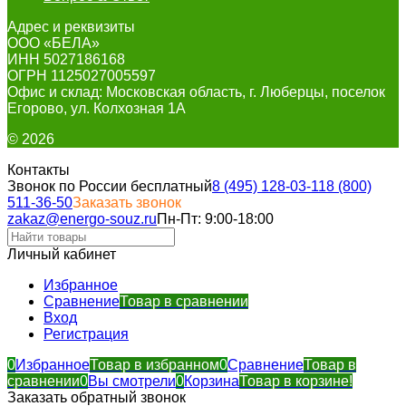
Адрес и реквизиты
ООО «БЕЛА»
ИНН 5027186168
ОГРН 1125027005597
Офис и склад: Московская область, г. Люберцы, поселок
Егорово, ул. Колхозная 1А
© 2026
Контакты
Звонок по России бесплатный
8 (495) 128-03-11
8 (800)
511-36-50
Заказать звонок
zakaz@energo-souz.ru
Пн-Пт: 9:00-18:00
Личный кабинет
Избранное
Сравнение
Товар в сравнении
Вход
Регистрация
0
Избранное
Товар в избранном
0
Сравнение
Товар в
сравнении
0
Вы смотрели
0
Корзина
Товар в корзине!
Заказать обратный звонок