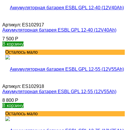
Артикул:
ES102917
Аккумуляторная батарея ESBL GPL 12-40 (12V40Ah)
7 500
Р
В корзину
Осталось мало
Артикул:
ES102918
Аккумуляторная батарея ESBL GPL 12-55 (12V55Ah)
8 800
Р
В корзину
Осталось мало