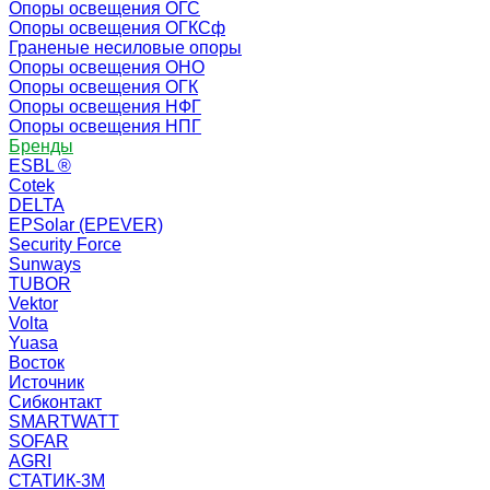
Опоры освещения ОГС
Опоры освещения ОГКСф
Граненые несиловые опоры
Опоры освещения ОНО
Опоры освещения ОГК
Опоры освещения НФГ
Опоры освещения НПГ
Бренды
ESBL ®
Cotek
DELTA
EPSolar (EPEVER)
Security Force
Sunways
TUBOR
Vektor
Volta
Yuasa
Восток
Источник
Сибконтакт
SMARTWATT
SOFAR
AGRI
СТАТИК-3М