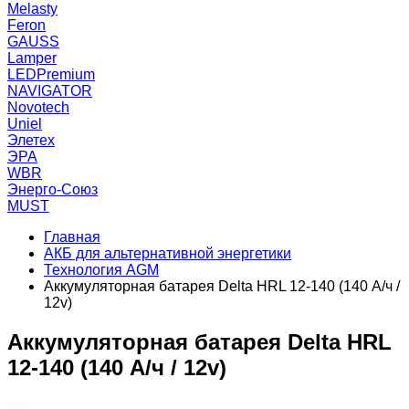
Melasty
Feron
GAUSS
Lamper
LEDPremium
NAVIGATOR
Novotech
Uniel
Элетех
ЭРА
WBR
Энерго-Союз
MUST
Главная
АКБ для альтернативной энергетики
Технология AGM
Аккумуляторная батарея Delta HRL 12-140 (140 А/ч /
12v)
Аккумуляторная батарея Delta HRL
12-140 (140 А/ч / 12v)