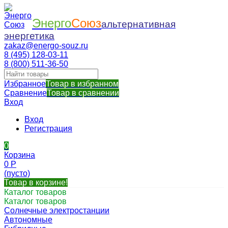
Энерго
Союз
альтернативная
энергетика
zakaz@energo-souz.ru
8 (495) 128-03-11
8 (800) 511-36-50
Избранное
Товар в избранном
Сравнение
Товар в сравнении
Вход
Вход
Регистрация
0
Корзина
0
Р
(пусто)
Товар в корзине!
Каталог товаров
Каталог товаров
Солнечные электростанции
Автономные