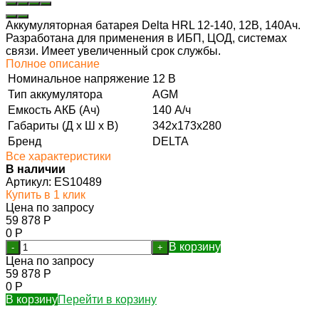
Аккумуляторная батарея Delta HRL 12-140, 12В, 140Ач.
Разработана для применения в ИБП, ЦОД, системах
связи. Имеет увеличенный срок службы.
Полное описание
Номинальное напряжение
12 В
Тип аккумулятора
AGM
Емкость АКБ (Ач)
140 А/ч
Габариты (Д х Ш х В)
342x173x280
Бренд
DELTA
Все характеристики
В наличии
Артикул:
ES10489
Купить в 1 клик
Цена по запросу
59 878
Р
0
Р
В корзину
-
+
Цена по запросу
59 878
Р
0
Р
В корзину
Перейти в корзину