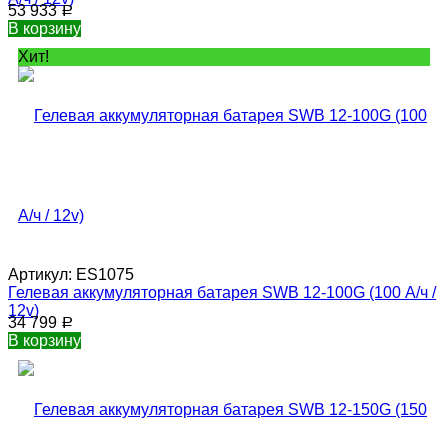
53 933
Р
В корзину
Хит!
Артикул:
ES1075
Гелевая аккумуляторная батарея SWB 12-100G (100 А/ч /
12v)
34 799
Р
В корзину