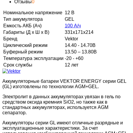
Отзывы
0
Номинальное напряжение
12 В
Тип аккумулятора
GEL
Емкость АКБ (Ач)
100 А/ч
Габариты (Д х Ш х В)
331х171х214
Бренд
Vektor
Циклический режим
14.40 - 14.70В
Буферный режим
13.50 – 13.80В
Температура эксплуатации
-20 - +60
Срок службы
12 лет
Аккумуляторные батареи VEKTOR ENERGY cерии GEL
(GL) изготовлены по технологии AGM+GEL.
Электролит в данных аккумуляторах увязан в гель по
средством оксида кремния SiO2, но также как в
стандартных аккумуляторах, используется AGM
сепаратор.
Аккумуляторы серии GL имеют отличные разрядные и
эксплуатационные характеристики. За счет