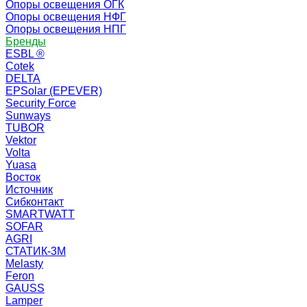
Опоры освещения ОГК
Опоры освещения НФГ
Опоры освещения НПГ
Бренды
ESBL ®
Cotek
DELTA
EPSolar (EPEVER)
Security Force
Sunways
TUBOR
Vektor
Volta
Yuasa
Восток
Источник
Сибконтакт
SMARTWATT
SOFAR
AGRI
СТАТИК-3М
Melasty
Feron
GAUSS
Lamper