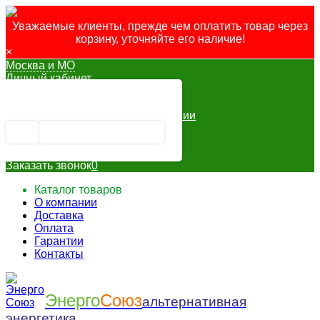
Уважаемые клиенты, прежде чем оплатить товар через
корзину, уточняйте его наличие!
×
Москва и МО
Личный кабинет
✖
Избранное
Москва и МО ваш город?
Сравнение
Товар в сравнении
Вход
Да
Выбрать другой город
Регистрация
Заказать звонок
0
Каталог товаров
О компании
Доставка
Оплата
Гарантии
Контакты
Энерго
Союз
альтернативная
энергетика