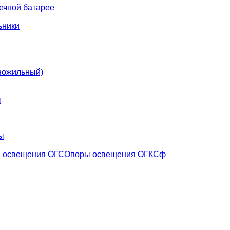
ечной батарее
ьники
ножильный)
ы
ы
 освещения ОГС
Опоры освещения ОГКСф