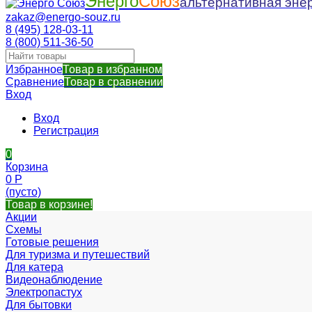
Энерго
Союз
альтернативная энер
zakaz@energo-souz.ru
8 (495) 128-03-11
8 (800) 511-36-50
Избранное
Товар в избранном
Сравнение
Товар в сравнении
Вход
Вход
Регистрация
0
Корзина
0
Р
(пусто)
Товар в корзине!
Акции
Схемы
Готовые решения
Для туризма и путешествий
Для катера
Видеонаблюдение
Электропастух
Для бытовки