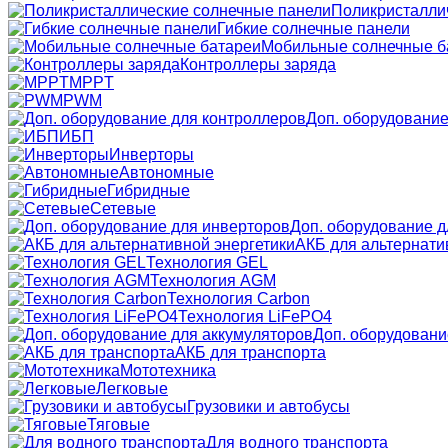
Поликристалли
Гибкие солнечные панели
Мобильные солнечные б
Контроллеры заряда
MPPT
PWM
Доп. оборудование
ИБП
Инверторы
Автономные
Гибридные
Сетевые
Доп. оборудование д
АКБ для альтернати
Технология GEL
Технология AGM
Технология Carbon
Технология LiFePO4
Доп. оборудовани
АКБ для транспорта
Мототехника
Легковые
Грузовики и автобусы
Тяговые
Для водного транспорта