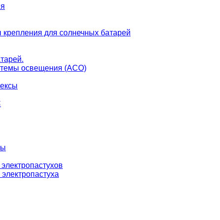
ия
 крепления для солнечных батарей
тарей.
темы освещения (АСО)
лексы
С
ны
 электропастухов
 электропастуха