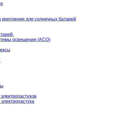
ия
 крепления для солнечных батарей
тарей.
темы освещения (АСО)
лексы
С
ны
 электропастухов
 электропастуха