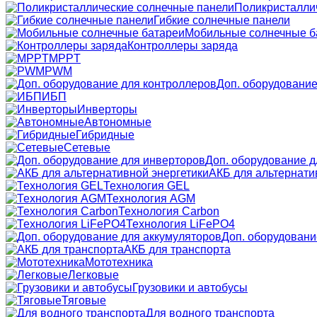
Поликристалли
Гибкие солнечные панели
Мобильные солнечные б
Контроллеры заряда
MPPT
PWM
Доп. оборудование
ИБП
Инверторы
Автономные
Гибридные
Сетевые
Доп. оборудование д
АКБ для альтернати
Технология GEL
Технология AGM
Технология Carbon
Технология LiFePO4
Доп. оборудовани
АКБ для транспорта
Мототехника
Легковые
Грузовики и автобусы
Тяговые
Для водного транспорта