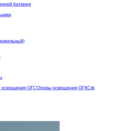
ечной батарее
ьники
ножильный)
ы
ы
 освещения ОГС
Опоры освещения ОГКСф