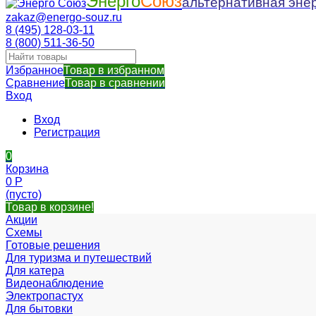
Энерго
Союз
альтернативная энер
zakaz@energo-souz.ru
8 (495) 128-03-11
8 (800) 511-36-50
Избранное
Товар в избранном
Сравнение
Товар в сравнении
Вход
Вход
Регистрация
0
Корзина
0
Р
(пусто)
Товар в корзине!
Акции
Схемы
Готовые решения
Для туризма и путешествий
Для катера
Видеонаблюдение
Электропастух
Для бытовки