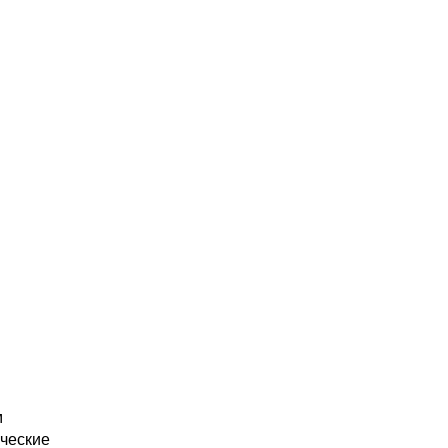
м
ческие