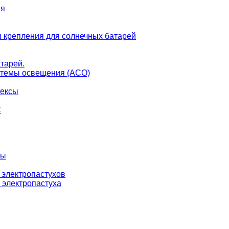
ия
 крепления для солнечных батарей
тарей.
темы освещения (АСО)
лексы
С
ны
 электропастухов
 электропастуха