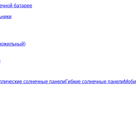
ечной батарее
ьники
ножильный)
ы
ллические солнечные панели
Гибкие солнечные панели
Моби