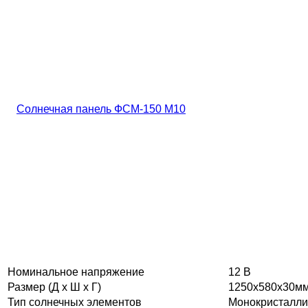
Номинальное напряжение
12 В
Размер (Д х Ш х Г)
1250х580х30м
Тип солнечных элементов
Монокристалли