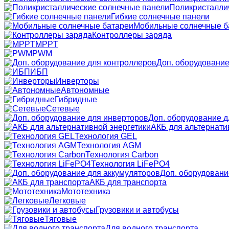
Поликристалли
Гибкие солнечные панели
Мобильные солнечные б
Контроллеры заряда
MPPT
PWM
Доп. оборудование
ИБП
Инверторы
Автономные
Гибридные
Сетевые
Доп. оборудование д
АКБ для альтернати
Технология GEL
Технология AGM
Технология Carbon
Технология LiFePO4
Доп. оборудовани
АКБ для транспорта
Мототехника
Легковые
Грузовики и автобусы
Тяговые
Для водного транспорта