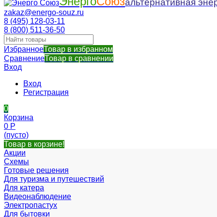
Энерго
Союз
альтернативная энер
zakaz@energo-souz.ru
8 (495) 128-03-11
8 (800) 511-36-50
Избранное
Товар в избранном
Сравнение
Товар в сравнении
Вход
Вход
Регистрация
0
Корзина
0
Р
(пусто)
Товар в корзине!
Акции
Схемы
Готовые решения
Для туризма и путешествий
Для катера
Видеонаблюдение
Электропастух
Для бытовки