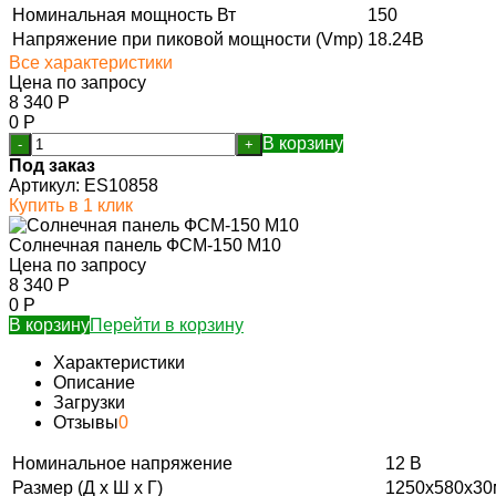
Номинальная мощность Вт
150
Напряжение при пиковой мощности (Vmp)
18.24В
Все характеристики
Цена по запросу
8 340
Р
0
Р
В корзину
-
+
Под заказ
Артикул:
ES10858
Купить в 1 клик
Солнечная панель ФСМ-150 M10
Цена по запросу
8 340
Р
0
Р
В корзину
Перейти в корзину
Характеристики
Описание
Загрузки
Отзывы
0
Номинальное напряжение
12 В
Размер (Д х Ш х Г)
1250х580х3