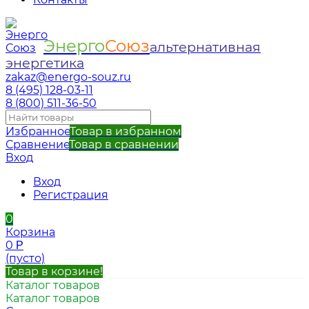
Энерго
Союз
альтернативная
энергетика
zakaz@energo-souz.ru
8 (495) 128-03-11
8 (800) 511-36-50
Избранное
Товар в избранном
Сравнение
Товар в сравнении
Вход
Вход
Регистрация
0
Корзина
0
Р
(пусто)
Товар в корзине!
Каталог товаров
Каталог товаров