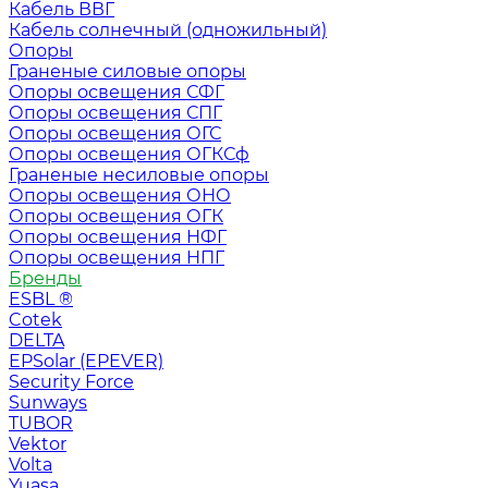
Кабель ВВГ
Кабель солнечный (одножильный)
Опоры
Граненые силовые опоры
Опоры освещения СФГ
Опоры освещения СПГ
Опоры освещения ОГС
Опоры освещения ОГКСф
Граненые несиловые опоры
Опоры освещения ОНО
Опоры освещения ОГК
Опоры освещения НФГ
Опоры освещения НПГ
Бренды
ESBL ®
Cotek
DELTA
EPSolar (EPEVER)
Security Force
Sunways
TUBOR
Vektor
Volta
Yuasa