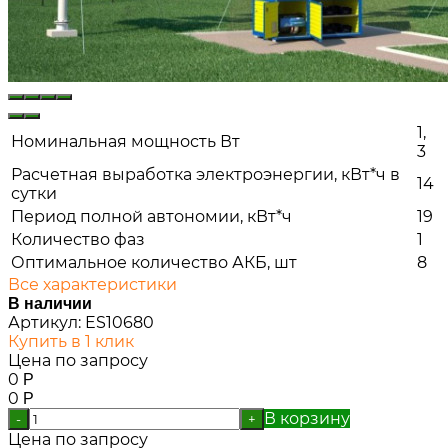
1,
Номинальная мощность Вт
3
Расчетная выработка электроэнергии, кВт*ч в
14
сутки
Период полной автономии, кВт*ч
19
Количество фаз
1
Оптимальное количество АКБ, шт
8
Все характеристики
В наличии
Артикул:
ES10680
Купить в 1 клик
Цена по запросу
0
Р
0
Р
В корзину
-
+
Цена по запросу