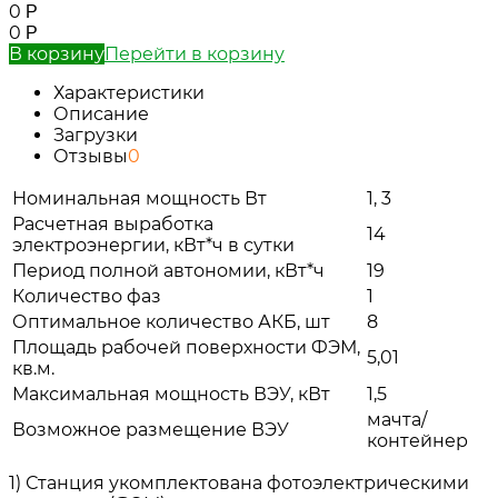
0
Р
0
Р
В корзину
Перейти в корзину
Характеристики
Описание
Загрузки
Отзывы
0
Номинальная мощность Вт
1, 3
Расчетная выработка
14
электроэнергии, кВт*ч в сутки
Период полной автономии, кВт*ч
19
Количество фаз
1
Оптимальное количество АКБ, шт
8
Площадь рабочей поверхности ФЭМ,
5,01
кв.м.
Максимальная мощность ВЭУ, кВт
1,5
мачта/
Возможное размещение ВЭУ
контейнер
1) Станция укомплектована фотоэлектрическими