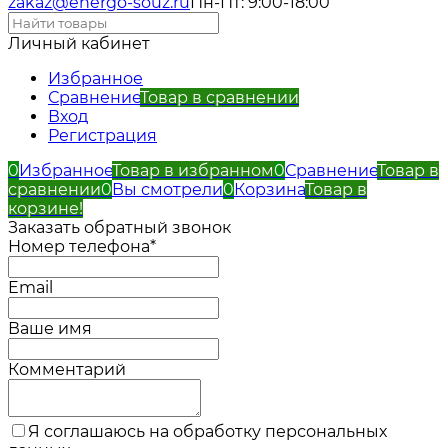
zakaz@energo-souz.ru
Пн-Пт: 9:00-18:00
Личный кабинет
Избранное
Сравнение
Товар в сравнении
Вход
Регистрация
0
Избранное
Товар в избранном
0
Сравнение
Товар в
сравнении
0
Вы смотрели
0
Корзина
Товар в
корзине!
Заказать обратный звонок
Номер телефона*
Email
Ваше имя
Комментарий
Я соглашаюсь на обработку персональных