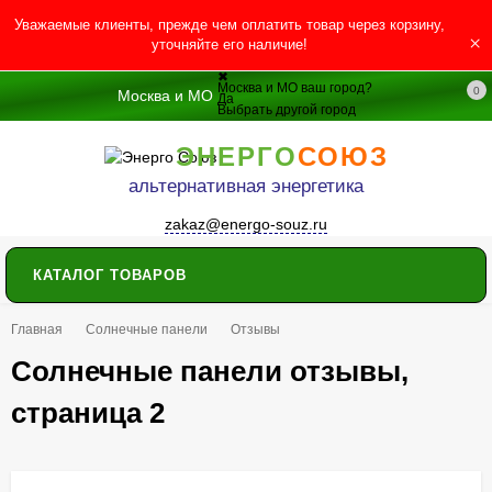
Уважаемые клиенты, прежде чем оплатить товар через корзину,
×
уточняйте его наличие!
✖
Москва и МО ваш город?
0
Москва и МО
Да
Выбрать другой город
ЭНЕРГО
СОЮЗ
альтернативная энергетика
zakaz@energo-souz.ru
КАТАЛОГ ТОВАРОВ
Главная
Солнечные панели
Отзывы
Солнечные панели отзывы,
страница 2